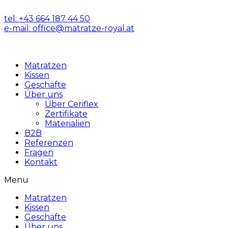
Skip
to
tel: +43 664 187 44 50
content
e-mail: office@matratze-royal.at
Matratzen
Kissen
Geschäfte
Über uns
Über Ceriflex
Zertifikate
Materialien
B2B
Referenzen
Fragen
Kontakt
Menu
Matratzen
Kissen
Geschäfte
Über uns