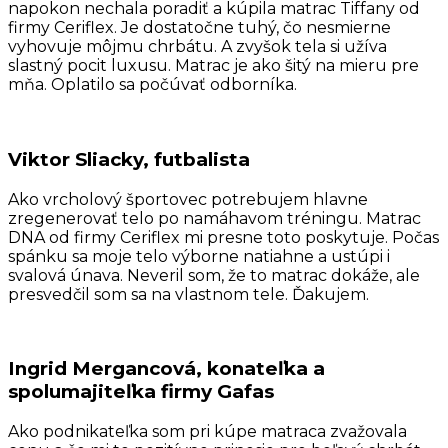
napokon nechala poradiť a kúpila matrac Tiffany od
firmy Ceriflex. Je dostatočne tuhý, čo nesmierne
vyhovuje môjmu chrbátu. A zvyšok tela si užíva
slastný pocit luxusu. Matrac je ako šitý na mieru pre
mňa. Oplatilo sa počúvať odborníka.
Viktor Sliacky, futbalista
Ako vrcholový športovec potrebujem hlavne
zregenerovať telo po namáhavom tréningu. Matrac
DNA od firmy Ceriflex mi presne toto poskytuje. Počas
spánku sa moje telo výborne natiahne a ustúpi i
svalová únava. Neveril som, že to matrac dokáže, ale
presvedčil som sa na vlastnom tele. Ďakujem.
Ingrid Mergancová, konateľka a
spolumajiteľka firmy Gafas
Ako podnikateľka som pri kúpe matraca zvažovala