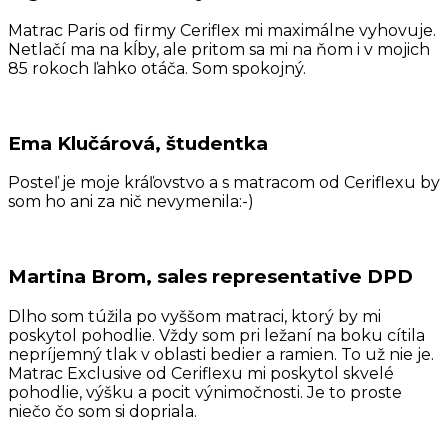
Matrac Paris od firmy Ceriflex mi maximálne vyhovuje.
Netlačí ma na kĺby, ale pritom sa mi na ňom i v mojich
85 rokoch ľahko otáča. Som spokojný.
Ema Klučárová, študentka
Posteľ je moje kráľovstvo a s matracom od Ceriflexu by
som ho ani za nič nevymenila:-)
Martina Brom, sales representative DPD
Dlho som túžila po vyššom matraci, ktorý by mi
poskytol pohodlie. Vždy som pri ležaní na boku cítila
nepríjemný tlak v oblasti bedier a ramien. To už nie je.
Matrac Exclusive od Ceriflexu mi poskytol skvelé
pohodlie, výšku a pocit výnimočnosti. Je to proste
niečo čo som si dopriala.