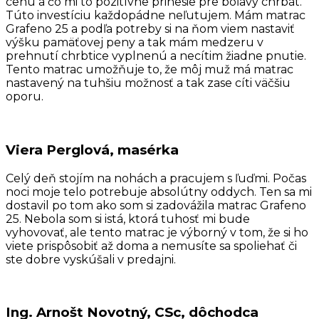
cenu a čo mi to pozitívne prinesie pre boľavý chrbát.
Túto investíciu každopádne neľutujem. Mám matrac
Grafeno 25 a podľa potreby si na ňom viem nastaviť
výšku pamäťovej peny a tak mám medzeru v
prehnutí chrbtice vyplnenú a necítim žiadne pnutie.
Tento matrac umožňuje to, že môj muž má matrac
nastavený na tuhšiu možnosť a tak zase cíti väčšiu
oporu.
Viera Perglová, masérka
Celý deň stojím na nohách a pracujem s ľuďmi. Počas
noci moje telo potrebuje absolútny oddych. Ten sa mi
dostavil po tom ako som si zadovážila matrac Grafeno
25. Nebola som si istá, ktorá tuhosť mi bude
vyhovovať, ale tento matrac je výborný v tom, že si ho
viete prispôsobiť až doma a nemusíte sa spoliehať či
ste dobre vyskúšali v predajni.
Ing. Arnošt Novotný, CSc, dôchodca