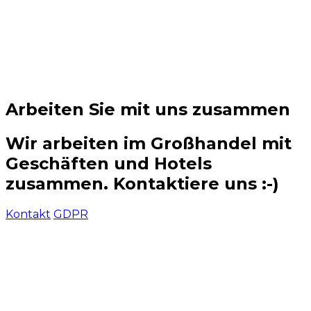
has
multiple
variants.
The
options
may
be
chosen
Arbeiten Sie mit uns zusammen
on
the
product
Wir arbeiten im Großhandel mit
page
Geschäften und Hotels
zusammen. Kontaktiere uns :-)
Kontakt
GDPR