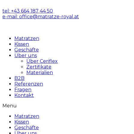
Skip
to
tel: +43 664 187 44 50
content
e-mail: office@matratze-royal.at
Matratzen
Kissen
Geschäfte
Über uns
Über Ceriflex
Zertifikate
Materialien
B2B
Referenzen
Fragen
Kontakt
Menu
Matratzen
Kissen
Geschäfte
Über uns