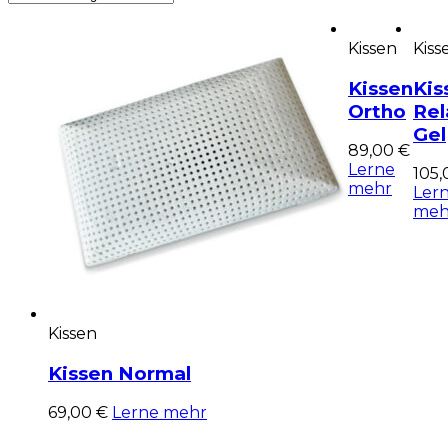
Kissen
Kiss
Kissen
Kis
Ortho
Rel
Gel
89,00
€
Lerne
105
This
mehr
Ler
produ
meh
has
multip
variant
The
option
may
Kissen
be
chose
Kissen Normal
on
the
This
69,00
€
Lerne mehr
produ
product
page