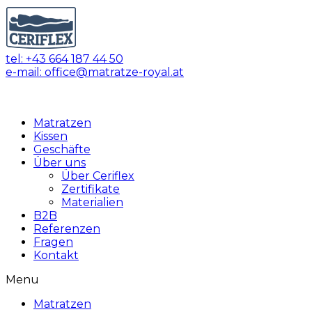
Skip
to
content
tel: +43 664 187 44 50
e-mail: office@matratze-royal.at
Matratzen
Kissen
Geschäfte
Über uns
Über Ceriflex
Zertifikate
Materialien
B2B
Referenzen
Fragen
Kontakt
Menu
Matratzen